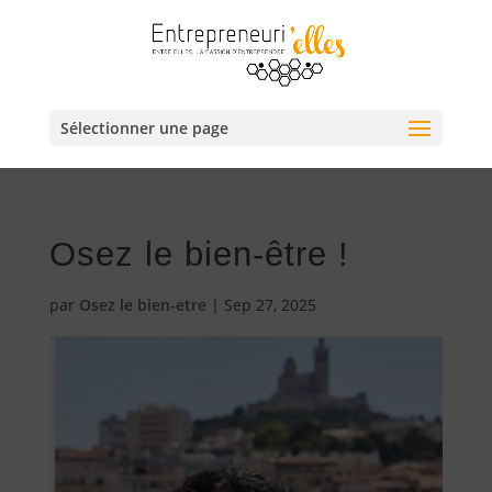
Sélectionner une page
Osez le bien-être !
par
Osez le bien-etre
|
Sep 27, 2025