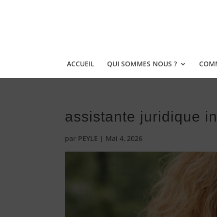
ACCUEIL
QUI SOMMES NOUS ?
COMM
assistante juridique 
par
PEYLE
|
Mai 4, 2026