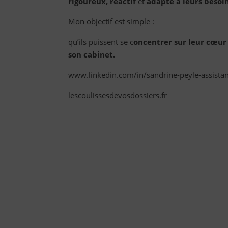
rigoureux, réactif
et
adapté à leurs besoi
Mon objectif est simple :
qu’ils puissent se c
oncentrer sur leur cœur
son cabinet.
www.linkedin.com/in/sandrine-peyle-assista
lescoulissesdevosdossiers.fr