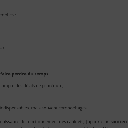
emplies :
e !
r faire perdre du temps
:
t compte des délais de procédure,
es indispensables, mais souvent chronophages.
naissance du fonctionnement des cabinets, j’apporte un
soutien