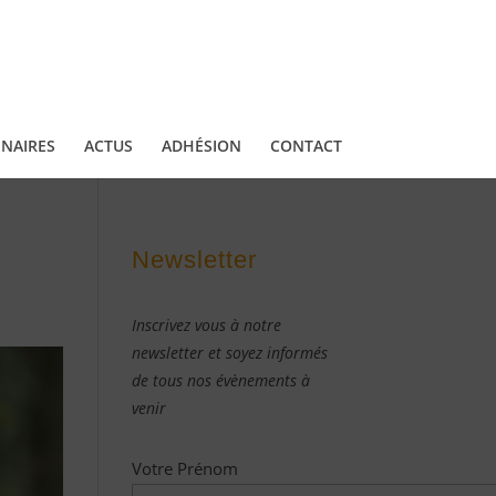
NAIRES
ACTUS
ADHÉSION
CONTACT
Newsletter
Inscrivez vous à notre
newsletter et soyez informés
de tous nos évènements à
venir
Votre Prénom