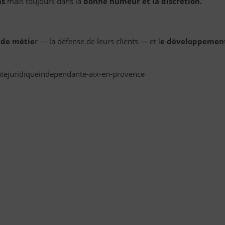
ns
mais toujours dans la
bonne humeur et la discrétion.
 de métie
r — la défense de leurs clients — et l
e développemen
ntejuridiqueindependante-aix-en-provence