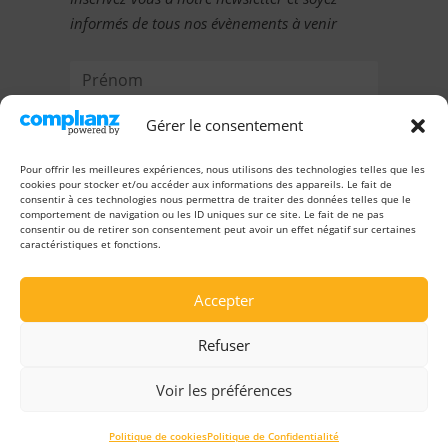
informés de tous nos évènements à venir
Gérer le consentement
Pour offrir les meilleures expériences, nous utilisons des technologies telles que les
cookies pour stocker et/ou accéder aux informations des appareils. Le fait de
consentir à ces technologies nous permettra de traiter des données telles que le
comportement de navigation ou les ID uniques sur ce site. Le fait de ne pas
consentir ou de retirer son consentement peut avoir un effet négatif sur certaines
caractéristiques et fonctions.
JE M'INSCRIS
Accepter
Refuser
@2026 Entrepreneuri’Elles | Tous droits réservés | Réalisation
e-nergiz
Voir les préférences
Politique de Confidentialité
|
Mentions Légales
|
Politique
Politique de cookies
Politique de Confidentialité
de cookies (UE)