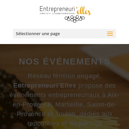
Sélectionner une page
NOS ÉVÉNEMENTS
Réseau féminin engagé,
Entrepreneuri’Elles
propose des
événements entrepreneuriaux à Aix-
en-Provence, Marseille, Salon-de-
Provence et Toulon, dédiés aux
rencontres et au partage