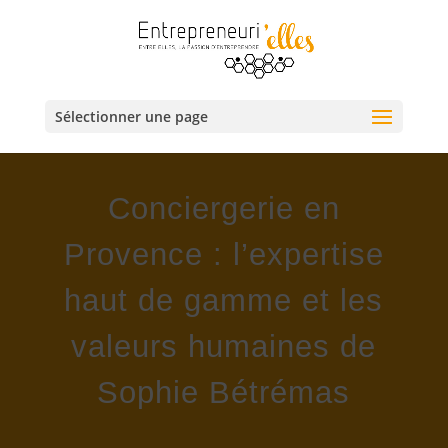
Sélectionner une page
Conciergerie en
Provence : l’expertise
haut de gamme et les
valeurs humaines de
Sophie Bétrémas