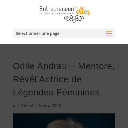
Sélectionner une page
Odile Andrau – Mentore,
Révél’Actrice de
Légendes Féminines
par
OdileA.
|
Mai 4, 2026