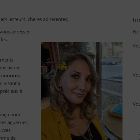
hers lecteurs, chères adhérentes,
In
e vous adresser
Ne 
les
Vo
oments
Nous avons
Vo
grammes
,
n visant à
 précieux à
Vot
conçu pour
ses aguerries,
succès
amme de