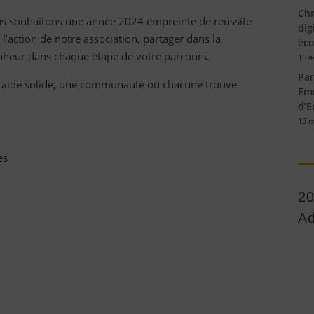
Chr
us souhaitons une année 2024 empreinte de réussite
dig
 l’action de notre association, partager dans la
éco
bonheur dans chaque étape de votre parcours.
16 a
Par
traide solide, une communauté où chacune trouve
Emm
d’E
13 m
es
2
Ad