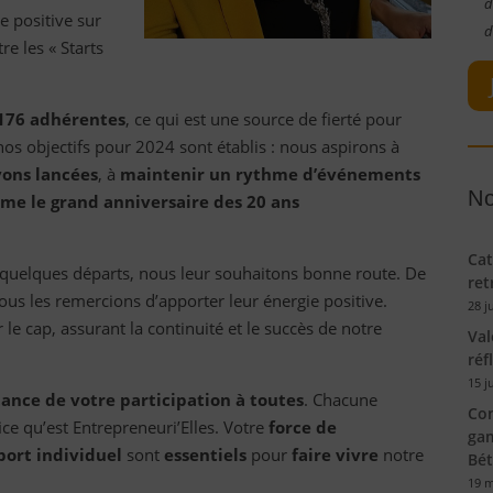
d
e positive sur
d
re les « Starts
176 adhérentes
, ce qui est une source de fierté pour
 nos objectifs pour 2024 sont établis : nous aspirons à
ons lancées
, à
maintenir un rythme d’événements
No
me le grand anniversaire des 20 ans
Cat
 quelques départs, nous leur souhaitons bonne route. De
ret
ous les remercions d’apporter leur énergie positive.
28 j
 cap, assurant la continuité et le succès de notre
Val
réf
15 j
tance de votre participation à toutes
. Chacune
Con
ice qu’est Entrepreneuri’Elles. Votre
force de
gam
port individuel
sont
essentiels
pour
faire vivre
notre
Bé
19 m