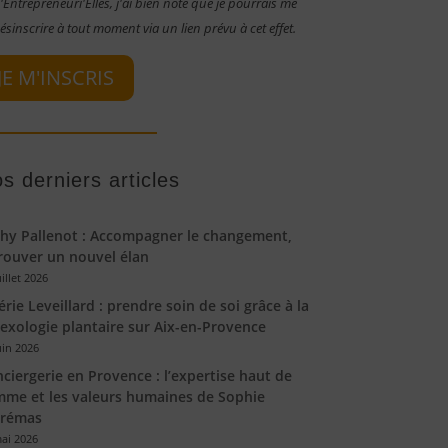
'Entrepreneuri'Elles, j'ai bien noté que je pourrais me
ésinscrire à tout moment via un lien prévu à cet effet.
JE M'INSCRIS
s derniers articles
hy Pallenot : Accompagner le changement,
rouver un nouvel élan
uillet 2026
érie Leveillard : prendre soin de soi grâce à la
lexologie plantaire sur Aix-en-Provence
uin 2026
ciergerie en Provence : l’expertise haut de
me et les valeurs humaines de Sophie
trémas
ai 2026