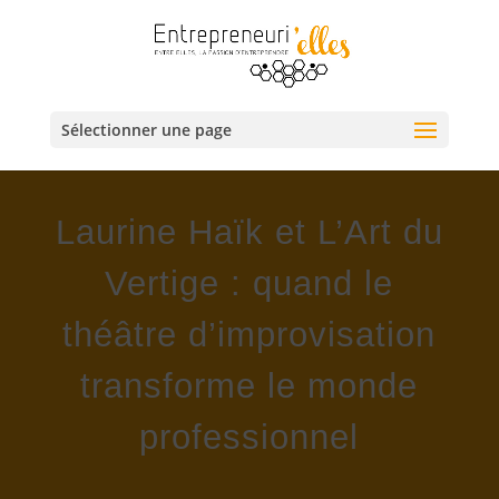
Sélectionner une page
Laurine Haïk et L’Art du
Vertige : quand le
théâtre d’improvisation
transforme le monde
professionnel