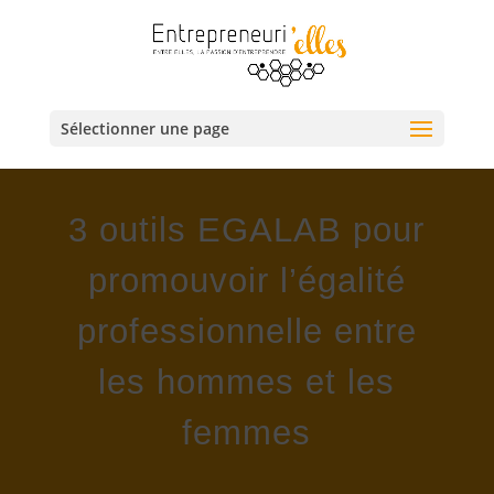
Sélectionner une page
3 outils EGALAB pour
promouvoir l’égalité
professionnelle entre
les hommes et les
femmes