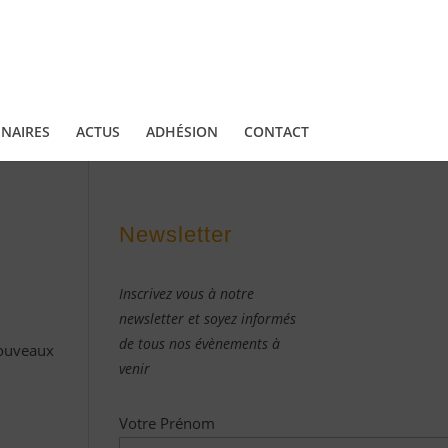
NAIRES
ACTUS
ADHÉSION
CONTACT
Newsletter
Inscrivez vous à notre
newsletter et soyez informés
de tous nos évènements à
 nouveaux
venir
Votre Prénom