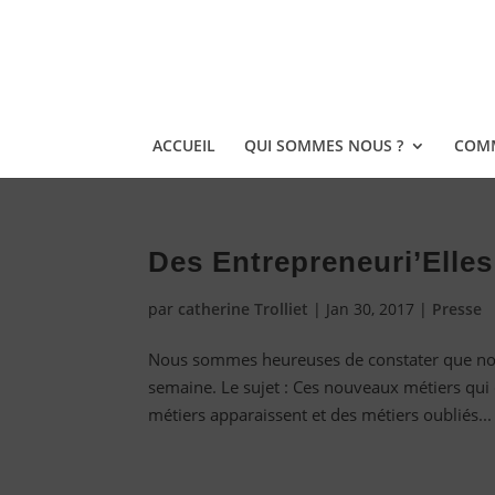
ACCUEIL
QUI SOMMES NOUS ?
COMM
Des Entrepreneuri’Elle
par
catherine Trolliet
|
Jan 30, 2017
|
Presse
Nous sommes heureuses de constater que nos
semaine. Le sujet : Ces nouveaux métiers qui c
métiers apparaissent et des métiers oubliés...