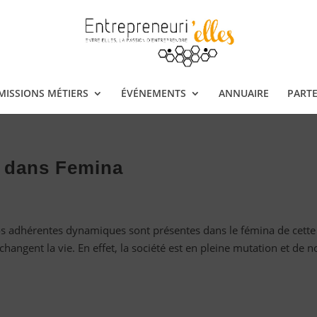
ISSIONS MÉTIERS
ÉVÉNEMENTS
ANNUAIRE
PARTE
s dans Femina
 adhérentes dynamiques sont présentes dans le fémina de cette
hangent la vie. En effet, la société est en pleine mutation et de