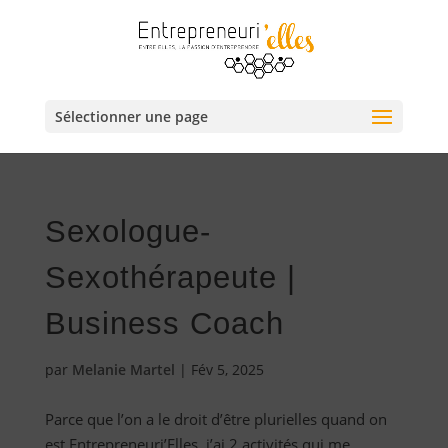
Sélectionner une page
Sexologue-
Sexothérapeute |
Business Coach
par
Melanie Martel
|
Fév 5, 2025
Parce que l’on a le droit d’être plurielles quand on
est Entrepreneuri’Elles, j’ai 2 activités qui me