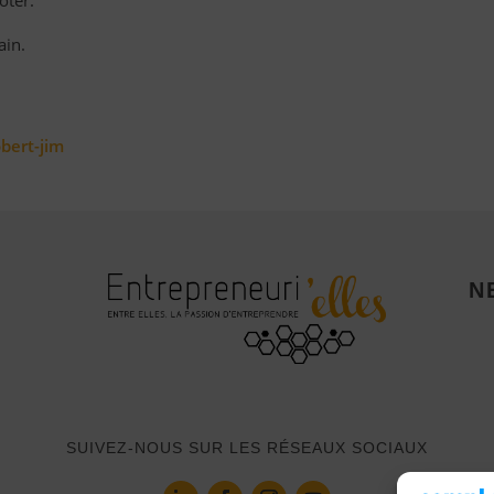
oter.
ain.
bert-jim
N
SUIVEZ-NOUS SUR LES RÉSEAUX SOCIAUX