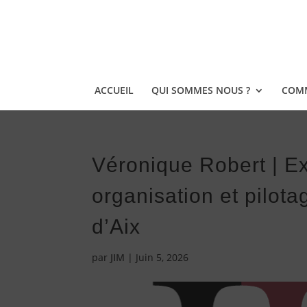
ACCUEIL
QUI SOMMES NOUS ?
COMM
Véronique Robert | Ex
organisation et pilota
d’Aix
par
JIM
|
Juin 5, 2026