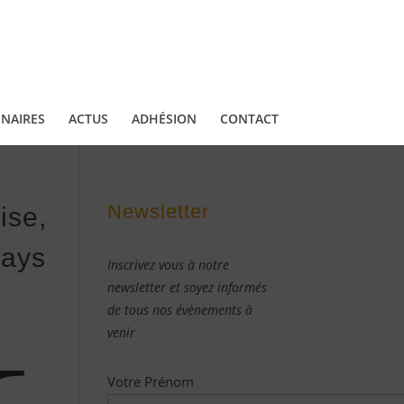
NAIRES
ACTUS
ADHÉSION
CONTACT
Newsletter
ise,
Pays
Inscrivez vous à notre
newsletter et soyez informés
de tous nos évènements à
venir
Votre Prénom